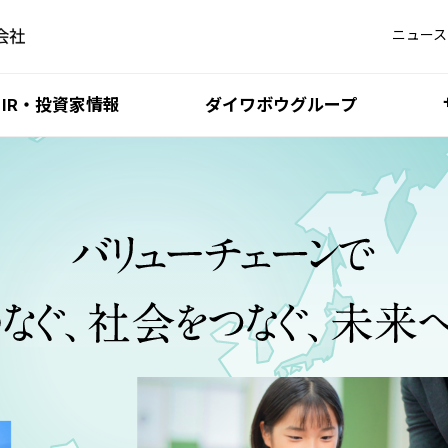
ニュース
IR・投資家情報
ダイワボウグループ
iDATEN（韋駄天）
最新 IR 情報
5分でわかるダイワボウ
DAIWABO HOLDINGS 
ダイワボウ情報シス
DIS サステナビリ
iKAZUCHI（雷）