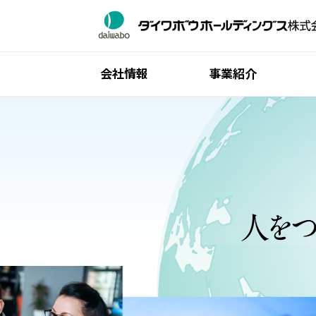
会社情報
事業紹介
ご挨拶
ITインフラ流通事業
個人株主・投資家の皆様へ
グループ一覧
サステナビリティトップ
グループ理念体系
産業機械事業
中期経営計画
ダイワボウ情報システム株式会社
トップメッセージ
会社概要
業績・財務
株式会社オーエム製作所
マテリアリティ（重要課題）
役員一覧
IRライブラリ
「社会・産業」の創造と革新を支える
沿革
株式情報
「環境」との共生を支える
統合報告書
IRカレンダー
「人」を大事にする
グループ広報誌
よくあるご質問
ガバナンス
広報・企業広告ライブラリ
電子公告
ISO取得状況