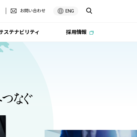
お問い合わせ
ENG
サステナビリティ
採用情報
広報・企業広告ライブラリ
オーエム製作所
PC -Webzine
中期経営計画
グループ
Digest
テム
ティ
オーエム製作所 ESG経営方針