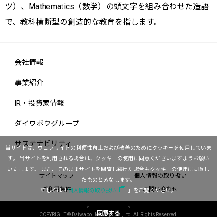
ツ）、Mathematics（数学）の頭文字を組み合わせた造語
で、教科横断型の創造的な教育を指します。
会社情報
事業紹介
IR・投資家情報
ダイワボウグループ
サステナビリティ
当サイトは、ウェブサイトの利便性向上および改善のためにクッキーを使用していま
す。
当サイトを利用される場合は、クッキーの使用に同意くださいますようお願い
いたします。
また、このままサイトを閲覧し続けた場合もクッキーの使用に同意し
サイトマップ
個人情報の取り扱い
たものとみなします。
ご利用条件
お問い合わせ
詳しくは「
個人情報の取り扱い
」をご覧ください。
同意する
COPYRIGHT © Daiwabo Holdings Co., Ltd. All Rights Reserved.