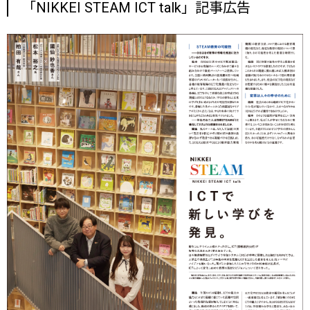
「NIKKEI STEAM ICT talk」記事広告