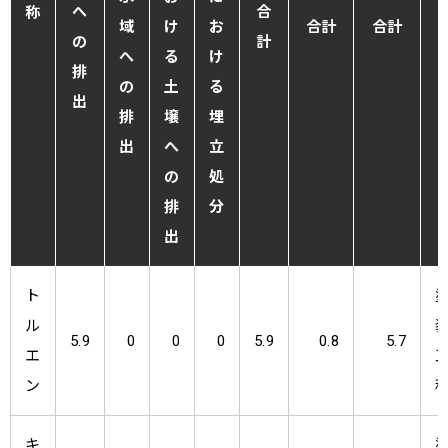
へ
合
称
域
け
お
合計
合計
の
計
へ
る
け
排
の
土
る
出
排
壌
埋
出
へ
立
の
処
排
分
出
ト
ル
5.9
0
0
0
5.9
0.8
5.7
エ
ン
キ