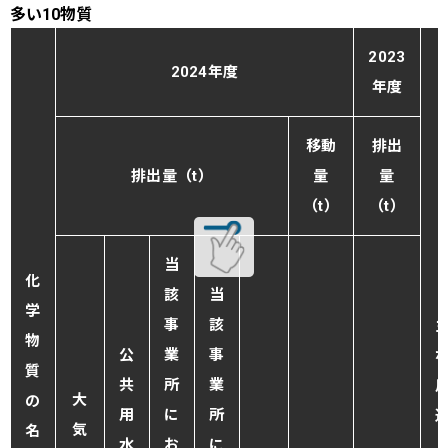
多い10物質
2023
2024年度
年度
移動
排出
排出量（t）
量
量
（t）
（t）
当
化
該
当
学
事
該
物
公
業
事
質
共
所
業
大
の
用
に
所
気
名
水
お
に