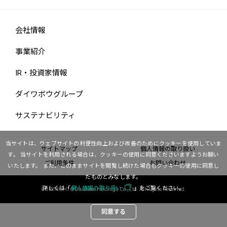
会社情報
事業紹介
IR・投資家情報
ダイワボウグループ
サステナビリティ
当サイトは、ウェブサイトの利便性向上および改善のためにクッキーを使用していま
サイトマップ
個人情報の取り扱い
す。
当サイトを利用される場合は、クッキーの使用に同意くださいますようお願い
ご利用条件
お問い合わせ
いたします。
また、このままサイトを閲覧し続けた場合もクッキーの使用に同意し
たものとみなします。
詳しくは「
個人情報の取り扱い
」をご覧ください。
COPYRIGHT © Daiwabo Holdings Co., Ltd. All Rights Reserved.
同意する