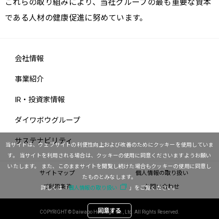
これらの取り組みにより、当社グループの最も重要な資本
である人材の健康促進に努めています。
会社情報
事業紹介
IR・投資家情報
ダイワボウグループ
サステナビリティ
当サイトは、ウェブサイトの利便性向上および改善のためにクッキーを使用していま
す。
当サイトを利用される場合は、クッキーの使用に同意くださいますようお願い
いたします。
また、このままサイトを閲覧し続けた場合もクッキーの使用に同意し
サイトマップ
個人情報の取り扱い
たものとみなします。
ご利用条件
お問い合わせ
詳しくは「
個人情報の取り扱い
」をご覧ください。
同意する
COPYRIGHT © Daiwabo Holdings Co., Ltd. All Rights Reserved.