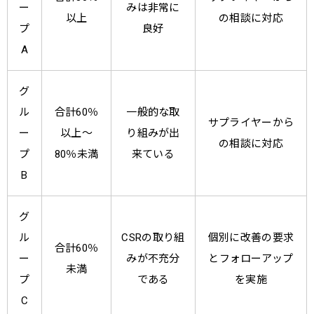
ー
みは非常に
以上
の相談に対応
プ
良好
A
グ
ル
合計60％
一般的な取
サプライヤーから
ー
以上～
り組みが出
の相談に対応
プ
80％未満
来ている
B
グ
ル
CSRの取り組
個別に改善の要求
合計60％
ー
みが不充分
とフォローアップ
未満
プ
である
を実施
C