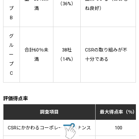
（36%）
プ
満
ね良好）
B
グ
ル
合計60％未
38社
CSRの取り組みが不
ー
満
（14%）
十分である
プ
C
評価得点率
調査項目
最大得点率（％）
CSRにかかわるコーポレートガバナンス
100