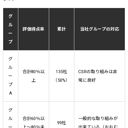
グ
ル
評価得点率
累計
当社グループの対応
ー
プ
グ
ル
合計80％以
135社
CSRの取り組みは非
ー
上
（50%）
常に良好
プ
A
グ
ル
合計60％以
一般的な取り組みが
99社
ー
上～80％未
出来ている（おおむ