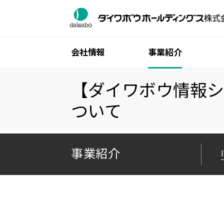
会社情報
事業紹介
【ダイワボウ情報シス
ご挨拶
ITインフラ流通事業
個人株主・投資家の皆様へ
グループ一覧
サステナビリティトップ
ついて
グループ理念体系
産業機械事業
中期経営計画
ダイワボウ情報システム株式会社
トップメッセージ
会社概要
業績・財務
株式会社オーエム製作所
マテリアリティ（重要課題）
役員一覧
IRライブラリ
「社会・産業」の創造と革新を支える
事業紹介
沿革
株式情報
「環境」との共生を支える
統合報告書
IRカレンダー
「人」を大事にする
グループ広報誌
よくあるご質問
ガバナンス
広報・企業広告ライブラリ
電子公告
ISO取得状況