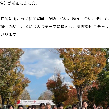
0名）が参加しました。
じ目的に向かって参加者同士が助け合い、励まし合い、そして
したい』、という大会テーマに賛同し、NIPPON IT チ
まいります。