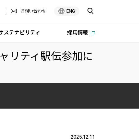
お問い合わせ
ENG
サステナビリティ
採用情報
Tチャリティ駅伝参加に
広報・企業広告ライブラリ
オーエム製作所
PC -Webzine
中期経営計画
グループ
Digest
テム
ティ
オーエム製作所 ESG経営方針
2025.12.11