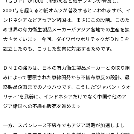
（ＧＤＰ）が1000㌦を超えると紙ナプキンが普及し、
3000㌦を超えると紙オムツが普及するといわれますが、イ
ンドネシアなどアセアン諸国は、まさにこの段階。このた
め世界の有力衛生製品メーカーがアジア各地での生産を拡
大させています。今回、ダイワボウポリテックがＤＮＩを
設立したのも、こうした動向に対応するためです。
ＤＮＩの強みは、日本の有力衛生製品メーカーとの取り組
みによって蓄積された原綿開発から不織布原反の設計、最
終製品企画までのノウハウです。こうした“ジャパン・クオ
リティ”を武器に、インドネシアだけでなく中国や他のア
ジア諸国への不織布販売を進めます。
一方、スパンレース不織布でもアジア戦略が加速しまし