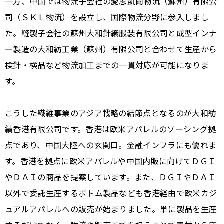
一方、中国では物流子会社の愛思凱爾物流（蘇州）有限公
司（ＳＫＬ物流）を設立し、国際物流分野に参入しまし
た。縫製子会社の蘇州大和針織服装有限公司と成型インナ
ー製造の大和紡工業（蘇州）有限公司と合わせて生産から
検針・検品など物流加工までの一貫対応が可能になりま
す。
こうした繊維事業のアジア戦略の結節点となるのが大和紡
績香港有限公司です。香港は欧米アパレルのソーシング拠
点であり、中国大陸への玄関口。金融インフラにも優れま
す。香港を拠点に欧米アパレルや中国内販に向けてＤＧＩ
やＤＡＩの商品を提案しています。また、ＤＧＩやＤＡＩ
以外で委託生産するボトム製品なども香港経由で欧米カジ
ュアルアパレルへの販売が始まりました。単に製品を生産