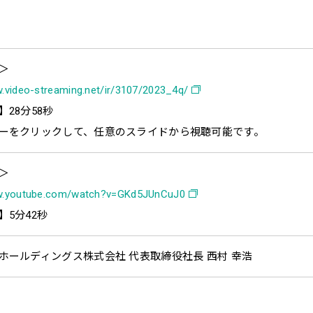
＞
w.video-streaming.net/ir/3107/2023_4q/
28分58秒
をクリックして、任意のスライドから視聴可能です。
＞
ww.youtube.com/watch?v=GKd5JUnCuJ0
】5分42秒
ホールディングス株式会社 代表取締役社長 西村 幸浩