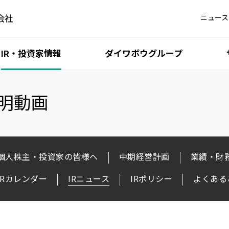
ニュース
IR・投資家情報
ダイワボウグループ
説明動画
個人株主・投資家の皆様へ
中期経営計画
業績・財
iDATEN（韋駄天）
最新 IR 情報
5分でわかるダイワボウ
DAIWABO HOLDINGS 
ダイワボウ情報シス
DIS サステナビリ
iKAZUCHI（雷）
IRカレンダー
IRニュース
IRポリシー
よくある