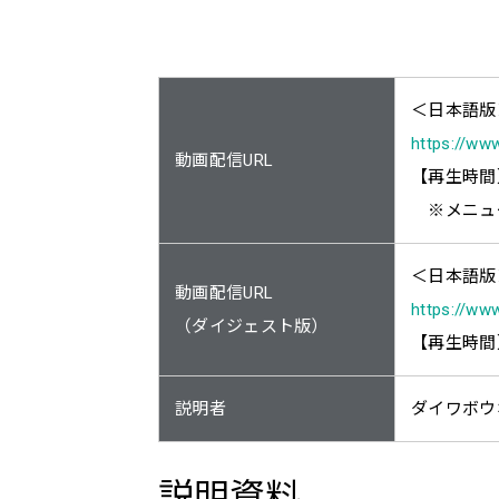
ESGデータ
CSR調達ガイドライン
統合報告書
＜日本語版
外部評価
https://ww
動画配信URL
【再生時間】
※メニュー
＜日本語版
動画配信URL
https://w
（ダイジェスト版）
【再生時間
説明者
ダイワボウ
説明資料