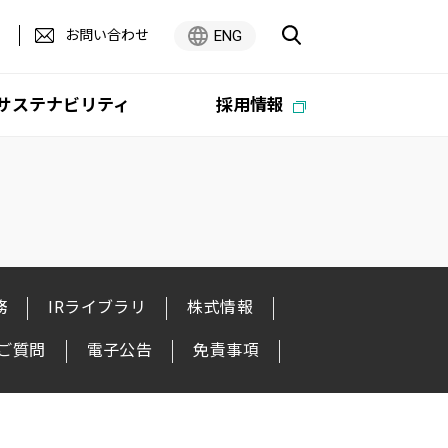
お問い合わせ
ENG
サステナビリティ
採用情報
務
IRライブラリ
株式情報
広報・企業広告ライブラリ
オーエム製作所
PC -Webzine
中期経営計画
グループ
Digest
テム
ティ
オーエム製作所 ESG経営方針
ご質問
電子公告
免責事項