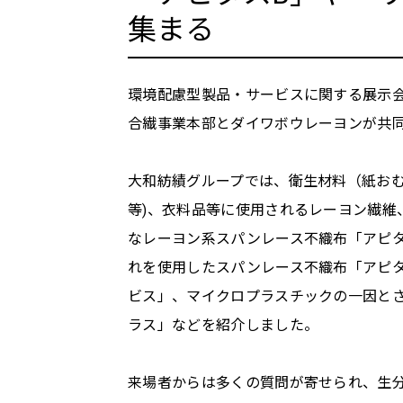
ESGデータ
集まる
CSR調達ガイドライン
統合報告書
外部評価
環境配慮型製品・サービスに関する展示会「
合繊事業本部とダイワボウレーヨンが共
大和紡績グループでは、衛生材料（紙おむ
等)、衣料品等に使用されるレーヨン繊維
なレーヨン系スパンレース不織布「アピ
れを使用したスパンレース不織布「アピ
ビス」、マイクロプラスチックの一因と
ラス」などを紹介しました。
来場者からは多くの質問が寄せられ、生