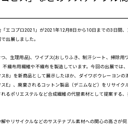
エコプロ2021」が2021年12月8日から10日までの3日
同で出展しました。
つ、生理用品)、ワイプス(おしりふき、制汗シート、掃除用ワ
、不織布用繊維や不織布を製造しています。今回の出展では、
タスB」を新商品として展示したほか、ダイワボウレーヨンの
タスE」、廃棄されるコットン製品（デニムなど）をリサイク
されるポリエステルなど合成繊維の代替素材として提案する、
分解やリサイクルなどのサステナブル素材への関心の高さが伺