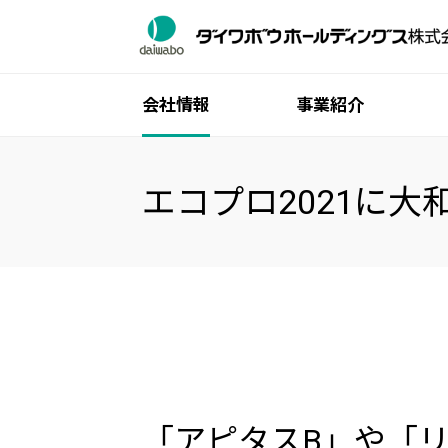
会社情報
事業紹介
ご挨拶
ITインフラ流通事業
個人株主・投資家の皆様へ
グループ一覧
サステナビリティトップ
エコプロ2021に
グループ理念体系
産業機械事業
中期経営計画
ダイワボウ情報システム株式会社
トップメッセージ
会社概要
業績・財務
株式会社オーエム製作所
マテリアリティ（重要課題）
役員一覧
IRライブラリ
「社会・産業」の創造と革新を支える
沿革
株式情報
「環境」との共生を支える
統合報告書
IRカレンダー
「人」を大事にする
グループ広報誌
よくあるご質問
ガバナンス
広報・企業広告ライブラリ
電子公告
ISO取得状況
「アピタスB」や「