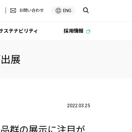
お問い合わせ
ENG
サステナビリティ
採用情報
が出展
広報・企業広告ライブラリ
オーエム製作所
PC -Webzine
中期経営計画
グループ
Digest
テム
ティ
オーエム製作所 ESG経営方針
2022.03.25
商品群の展示に注目が