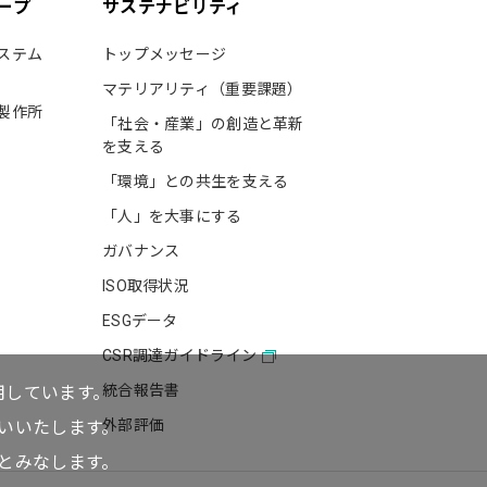
ープ
サステナビリティ
ステム
トップメッセージ
マテリアリティ（重要課題）
製作所
「社会・産業」の創造と革新
を支える
「環境」との共生を支える
「人」を大事にする
ガバナンス
ISO取得状況
ESGデータ
CSR調達ガイドライン
統合報告書
用しています。
外部評価
いいたします。
とみなします。