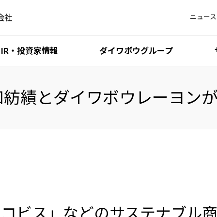
ニュース
IR・投資家情報
ダイワボウグループ
大和紡績とダイワボウレーヨン
iDATEN（韋駄天）
最新 IR 情報
5分でわかるダイワボウ
DAIWABO HOLDINGS 
ダイワボウ情報シス
DIS サステナビリ
iKAZUCHI（雷）
リコビス」などのサステナブル