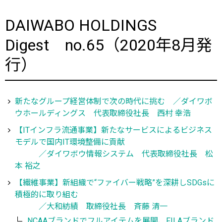
DAIWABO HOLDINGS
Digest no.65（2020年8月発
行）
新たなグループ経営体制で次の時代に挑む ／ダイワボ
ウホールディングス 代表取締役社長 西村 幸浩
【ITインフラ流通事業】新たなサービスによるビジネス
モデルで国内IT環境整備に貢献
／ダイワボウ情報システム 代表取締役社長 松
本 裕之
【繊維事業】新組織で“ファイバー戦略”を深耕しSDGsに
積極的に取り組む
／大和紡績 取締役社長 斉藤 清一
NCAAブランドでフルアイテムを展開、FILAブランド